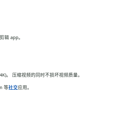
剪辑 app。
或 4K)。 压缩视频的同时不损坏视频质量。
m 等
社交
应用。