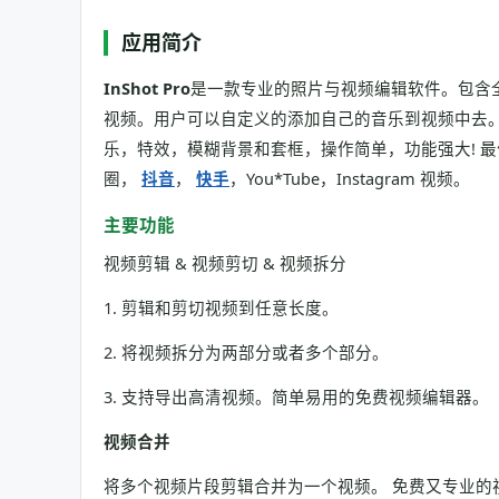
应用简介
InShot Pro
是一款专业的照片与视频编辑软件。包含
视频。用户可以自定义的添加自己的音乐到视频中去。I
乐，特效，模糊背景和套框，操作简单，功能强大! 
圈，
抖音
，
快手
，You*Tube，Instagram 视频。
主要功能
视频剪辑 & 视频剪切 & 视频拆分
1. 剪辑和剪切视频到任意长度。
2. 将视频拆分为两部分或者多个部分。
3. 支持导出高清视频。简单易用的免费视频编辑器。
视频合并
将多个视频片段剪辑合并为一个视频。 免费又专业的视