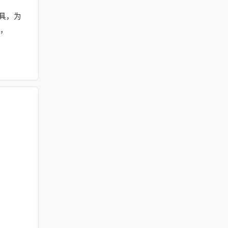
工具，为
是，
，