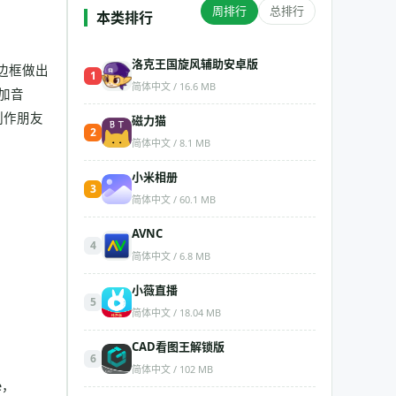
周排行
总排行
本类排行
洛克王国旋风辅助安卓版
边框做出
1
简体中文 / 16.6 MB
加音
制作朋友
磁力猫
2
简体中文 / 8.1 MB
小米相册
3
简体中文 / 60.1 MB
AVNC
4
简体中文 / 6.8 MB
小薇直播
5
简体中文 / 18.04 MB
CAD看图王解锁版
6
简体中文 / 102 MB
e，