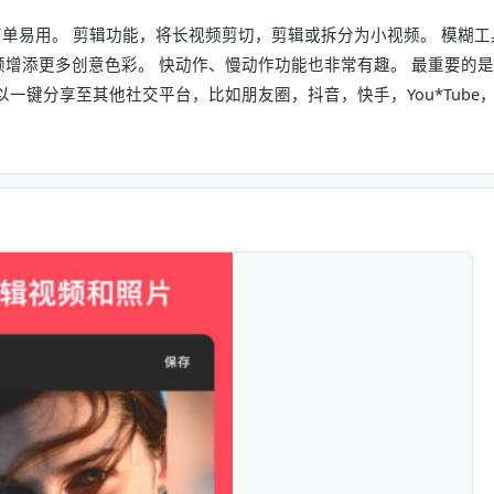
，简单易用。 剪辑功能，将长视频剪切，剪辑或拆分为小视频。 模糊
增添更多创意色彩。 快动作、慢动作功能也非常有趣。 最重要的
可以一键分享至其他社交平台，比如朋友圈，抖音，快手，You*Tube