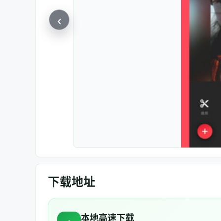
‹
下载地址
本地高速下载