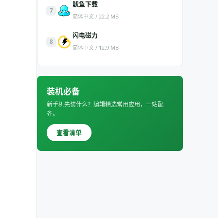
​鱿鱼下载
7
简体中文 / 22.2 MB
闪电磁力
8
简体中文 / 12.9 MB
装机必备
新手机先装什么？编辑精选常用应用，一站配
齐。
查看清单