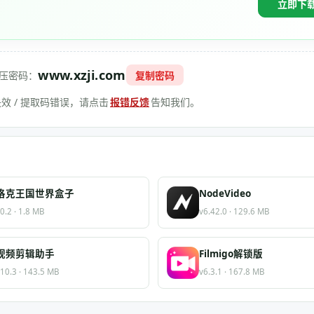
立即下
www.xzji.com
压密码：
复制密码
失效 / 提取码错误，请点击
报错反馈
告知我们。
洛克王国世界盒子
NodeVideo
0.2 · 1.8 MB
v6.42.0 · 129.6 MB
视频剪辑助手
Filmigo解锁版
10.3 · 143.5 MB
v6.3.1 · 167.8 MB