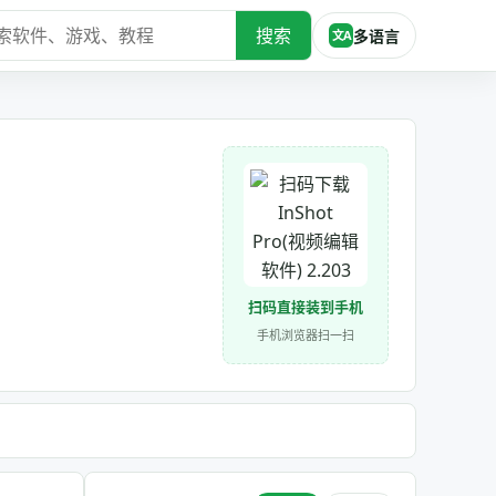
搜索
多语言
文A
扫码直接装到手机
手机浏览器扫一扫