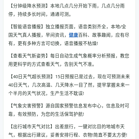
【分钟级降水预测】本地几点几分开始下雨，几点几分雨
停，持续多长时间，通通可测。
【智能语音播报】独立播报页面，语音类别齐全，本地/全
国天气真人播报，早间资讯，
健康
百科、故事趣闻，应有尽
有，更有多种方言可切换，语音播报不枯燥!
【查看天气新姿势】每日自动生成气象概率分析预报，教您
用更科学的方式查看天气，告别天气不准。
【40日天气超长预测】15日预报已是过去，现在可预测未来
40日天气，几次高温、几天降水一目了然，提早掌握未来一
个半月的天气状况，生产生活不耽误!
【气象灾害预警】源自国家预警信息发布中心，信息及时可
靠，有效预防，为您的生活保驾护航!
【出行城市天气对比】出差旅行，一键对比目的地城市天
气，根据出行建议，妥善安排行程、衣物!简直不要太方便!