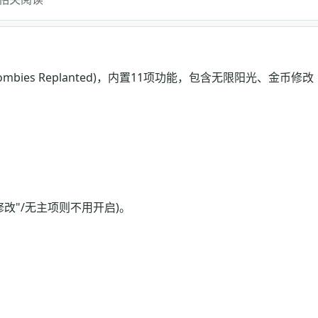
vs. Zombies Replanted)，内置11项功能，包含无限阳光、金币修改
修改"/无主项则不用开启)。