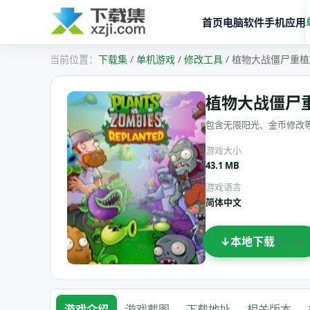
首页
电脑软件
手机应用
下载集
/
单机游戏
/
修改工具
/
植物大战僵尸重植版
植物大战僵尸重
包含无限阳光、金币修改
游戏大小
43.1 MB
游戏语言
简体中文
本地下载
43.1 MB
游戏介绍
游戏截图
下载地址
相关版本