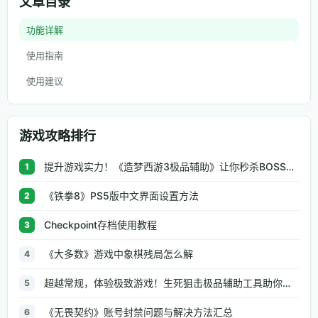
文章目录
功能详解
使用指南
使用建议
游戏攻略排行
提升游戏实力！《造梦西游3极品辅助》让你秒杀BOSS、逆天属性一键修改
1
《铁拳8》PS5版中文界面设置方法
2
Checkpoint存档使用教程
3
《大多数》游戏中象棋残局怎么解
4
超越常规，体验极致游戏！生死狙击极品辅助工具助你无往不利
5
《无畏契约》账号封禁问题与解决方法汇总
6