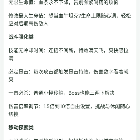
无限生命值：血条永不下降，告别频繁喝药的烦恼
修改最大生命值：想当血牛坦克?生命上限随心调，轻松
应对后期高伤敌人
战斗强化类
技能无冷却时间：连招不间断，特效满天飞，爽快感拉
满
必定暴击：每次攻击都触发暴击特效，伤害数字看着就
爽
一击必杀：普通小怪秒躺，Boss也能三两下解决
伤害倍率调节：1.5倍到10倍自由设置，挑战与休闲随心
切换
移动探索类