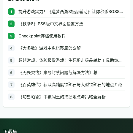
提升游戏实力！《造梦西游3极品辅助》让你秒杀BOSS、逆天属性一键修改
1
《铁拳8》PS5版中文界面设置方法
2
Checkpoint存档使用教程
3
《大多数》游戏中象棋残局怎么解
4
超越常规，体验极致游戏！生死狙击极品辅助工具助你无往不利
5
《无畏契约》账号封禁问题与解决方法汇总
6
《百英雄传》获取高纯度铁矿石与大型铁矿石的地点介绍
7
《幻兽帕鲁》中狱阎王的捕捉地点与策略全解析
8
下载集