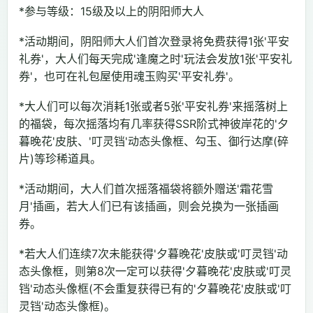
*参与等级：15级及以上的阴阳师大人
*活动期间，阴阳师大人们首次登录将免费获得1张'平安
礼券'，大人们每天完成'逢魔之时'玩法会发放1张'平安礼
券'，也可在礼包屋使用魂玉购买'平安礼券'。
*大人们可以每次消耗1张或者5张'平安礼券'来摇落树上
的福袋，每次摇落均有几率获得SSR阶式神彼岸花的'夕
暮晚花'皮肤、'叮灵铛'动态头像框、勾玉、御行达摩(碎
片)等珍稀道具。
*活动期间，大人们首次摇落福袋将额外赠送'霜花雪
月'插画，若大人们已有该插画，则会兑换为一张插画
券。
*若大人们连续7次未能获得'夕暮晚花'皮肤或'叮灵铛'动
态头像框，则第8次一定可以获得'夕暮晚花'皮肤或'叮灵
铛'动态头像框(不会重复获得已有的'夕暮晚花'皮肤或'叮
灵铛'动态头像框)。