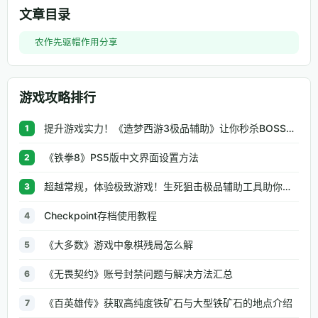
文章目录
农作先驱帽作用分享
游戏攻略排行
提升游戏实力！《造梦西游3极品辅助》让你秒杀BOSS、逆天属性一键修改
1
《铁拳8》PS5版中文界面设置方法
2
超越常规，体验极致游戏！生死狙击极品辅助工具助你无往不利
3
Checkpoint存档使用教程
4
《大多数》游戏中象棋残局怎么解
5
《无畏契约》账号封禁问题与解决方法汇总
6
《百英雄传》获取高纯度铁矿石与大型铁矿石的地点介绍
7