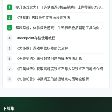
提升游戏实力！《造梦西游3极品辅助》让你秒杀BOSS、逆天属性一键修改
1
《铁拳8》PS5版中文界面设置方法
2
超越常规，体验极致游戏！生死狙击极品辅助工具助你无往不利
3
Checkpoint存档使用教程
4
《大多数》游戏中象棋残局怎么解
5
《无畏契约》账号封禁问题与解决方法汇总
6
《百英雄传》获取高纯度铁矿石与大型铁矿石的地点介绍
7
《幻兽帕鲁》中狱阎王的捕捉地点与策略全解析
8
下载集