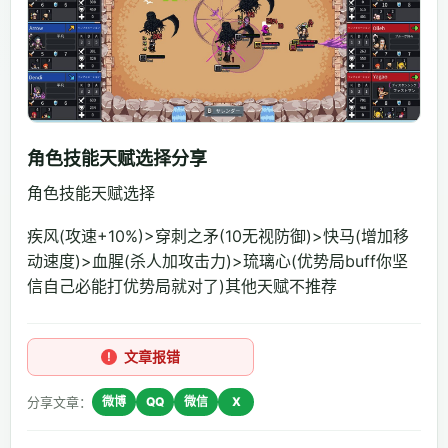
角色技能天赋选择分享
角色技能天赋选择
疾风(攻速+10%)>穿刺之矛(10无视防御)>快马(增加移
动速度)>血腥(杀人加攻击力)>琉璃心(优势局buff你坚
信自己必能打优势局就对了)其他天赋不推荐
文章报错
分享文章：
微博
QQ
微信
X