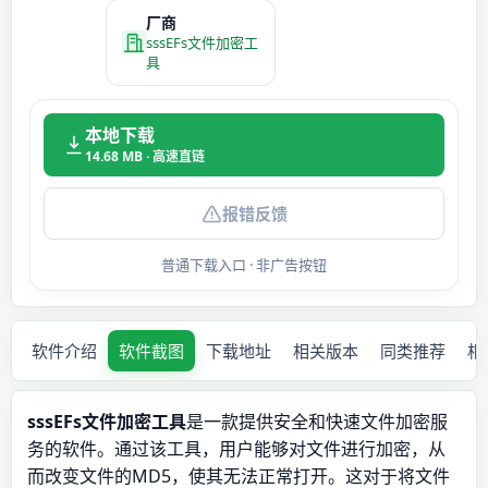
厂商
sssEFs文件加密工
具
本地下载
14.68 MB · 高速直链
报错反馈
普通下载入口 · 非广告按钮
软件介绍
软件截图
下载地址
相关版本
同类推荐
相
sssEFs文件加密工具
是一款提供安全和快速文件加密服
务的软件。通过该工具，用户能够对文件进行加密，从
而改变文件的MD5，使其无法正常打开。这对于将文件