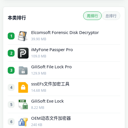
周排行
总排行
本类排行
Elcomsoft Forensic Disk Decryptor
1
39.90 MB
iMyFone Passper Pro
2
109.0 MB
GiliSoft File Lock Pro
3
129.9 MB
sssEFs文件加密工具
4
14.68 MB
GiliSoft Exe Lock
5
8.22 MB
OEM动态文件加密器
6
240 KB