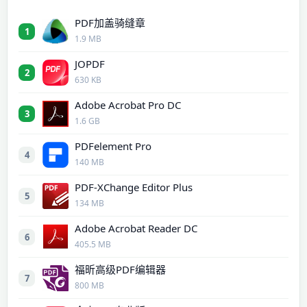
PDF加盖骑缝章
1
1.9 MB
JOPDF
2
630 KB
Adobe Acrobat Pro DC
3
1.6 GB
PDFelement Pro
4
140 MB
PDF-XChange Editor Plus
5
134 MB
Adobe Acrobat Reader DC
6
405.5 MB
福昕高级PDF编辑器
7
800 MB