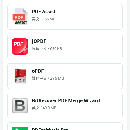
PDF Assist
英文 / 166 MB
JOPDF
简体中文 / 630 KB
oPDF
简体中文 / 29.9 MB
BitRecover PDF Merge Wizard
英文 / 49.0 MB