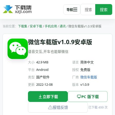
搜索
导航
下载集
/
安卓下载
/
手机应用
/
通讯
/
微信车载版v1.0.9安卓版
微信车载版v1.0.9安卓版
语音交互,开车也能聊微信
大小
42.9 MB
语言
简体中文
平台
Android
授权
免费版
类型
国产软件
厂商
微信车载版
更新
2022-12-08
版本
v1.0.9
立即下载
PC 版下载
报错反馈
已下载 499 次