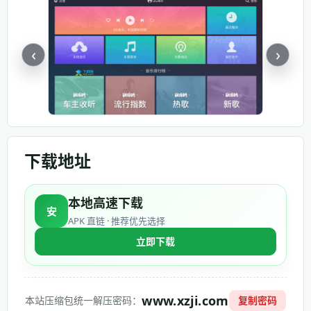
‹
›
下载地址
本地高速下载
安
APK 直链 · 推荐优先选择
立即下载
www.xzji.com
本站压缩包统一解压密码：
复制密码