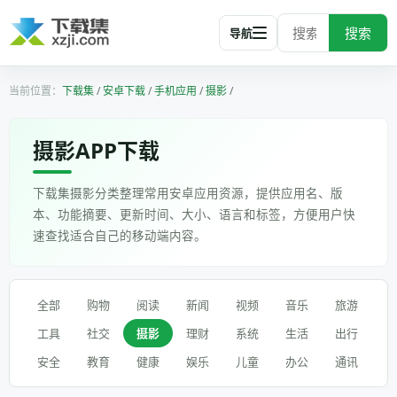
搜索
导航
下载集
/
安卓下载
/
手机应用
/
摄影
/
摄影APP下载
下载集摄影分类整理常用安卓应用资源，提供应用名、版
本、功能摘要、更新时间、大小、语言和标签，方便用户快
速查找适合自己的移动端内容。
全部
购物
阅读
新闻
视频
音乐
旅游
工具
社交
摄影
理财
系统
生活
出行
安全
教育
健康
娱乐
儿童
办公
通讯