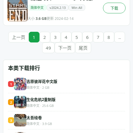
简体中文
v2024.2.13
Win All
下载
大小
3.6 GB
更新 2024-02-14
上一页
1
2
3
4
5
6
7
8
..
49
下一页
尾页
本类下载排行
吉原彼岸花中文版
1
简体中文 · 2 GB
生化危机2重制版
2
简体中文 · 25.6 GB
太吾绘卷
3
简体中文 · 3.9 GB