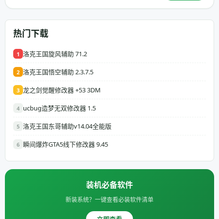
热门下载
洛克王国旋风辅助 71.2
1
洛克王国悟空辅助 2.3.7.5
2
龙之剑觉醒修改器 +53 3DM
3
ucbug造梦无双修改器 1.5
4
洛克王国东哥辅助v14.04全能版
5
瞬间爆炸GTA5线下修改器 9.45
6
装机必备软件
新装系统？一键查看必装软件清单