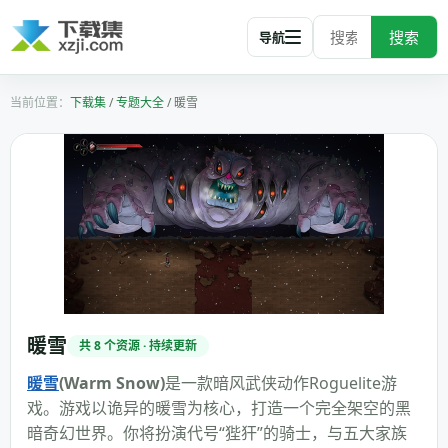
搜索
导航
下载集
/
专题大全
/
暖雪
暖雪
共 8 个资源 · 持续更新
暖雪
(Warm Snow)
是一款暗风武侠动作Roguelite游
戏。游戏以诡异的暖雪为核心，打造一个完全架空的黑
暗奇幻世界。你将扮演代号“狴犴”的骑士，与五大家族