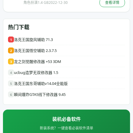
角色扮演
1.4 GB
2022-12-30
查看详情
热门下载
洛克王国旋风辅助 71.3
1
洛克王国悟空辅助 2.3.7.5
2
龙之剑觉醒修改器 +53 3DM
3
ucbug造梦无双修改器 1.5
4
洛克王国东哥辅助v14.04全能版
5
瞬间爆炸GTA5线下修改器 9.45
6
装机必备软件
新装系统？一键查看必装软件清单