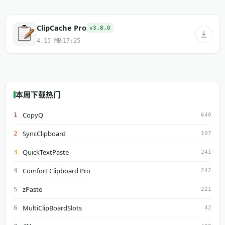
ClipCache Pro
v3.8.0
4.15 MB
17:25
本周下载热门
CopyQ
1
640
SyncClipboard
2
197
QuickTextPaste
3
241
Comfort Clipboard Pro
4
242
zPaste
5
221
MultiClipBoardSlots
6
42