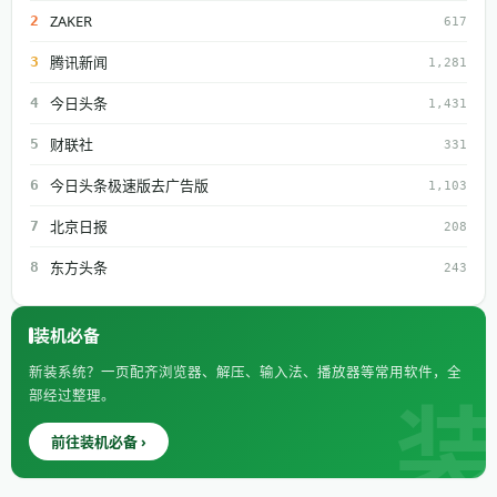
ZAKER
2
617
腾讯新闻
3
1,281
今日头条
4
1,431
财联社
5
331
今日头条极速版去广告版
6
1,103
北京日报
7
208
东方头条
8
243
装机必备
新装系统？一页配齐浏览器、解压、输入法、播放器等常用软件，全
部经过整理。
前往装机必备 ›