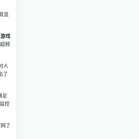
款显
 游戏
超频
对人
出了
满足
监控
官网了