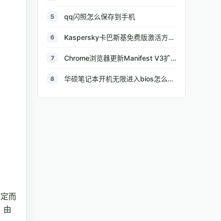
qq闪照怎么保存到手机
5
Kaspersky卡巴斯基免费版激活方法及使用技巧
6
Chrome浏览器更新Manifest V3扩展，限制广告屏蔽插件能力
7
华硕笔记本开机无限进入bios怎么解决
8
规定而
。由