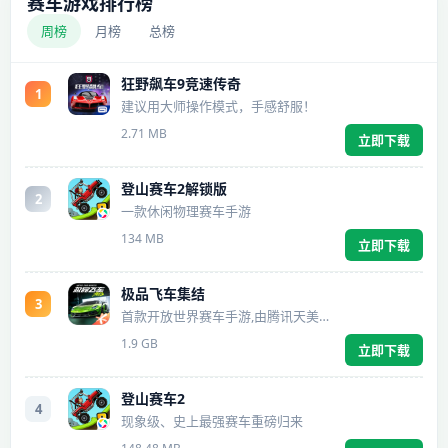
赛车游戏排行榜
周榜
月榜
总榜
狂野飙车9竞速传奇
1
建议用大师操作模式，手感舒服！
2.71 MB
立即下载
登山赛车2解锁版
2
一款休闲物理赛车手游
134 MB
立即下载
极品飞车集结
3
首款开放世界赛车手游,由腾讯天美研发,获得EA正版授权。
1.9 GB
立即下载
登山赛车2
4
现象级、史上最强赛车重磅归来