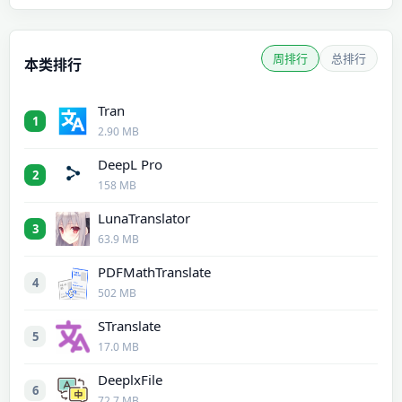
周排行
总排行
本类排行
Tran
1
2.90 MB
DeepL Pro
2
158 MB
LunaTranslator
3
63.9 MB
PDFMathTranslate
4
502 MB
STranslate
5
17.0 MB
DeeplxFile
6
72.7 MB