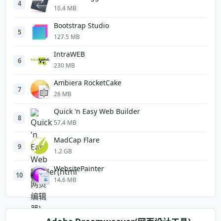
4
10.4 MB
Bootstrap Studio
5
127.5 MB
IntraWEB
6
230 MB
Ambiera RocketCake
7
26 MB
Quick 'n Easy Web Builder
8
57.4 MB
MadCap Flare
9
1.2 GB
WebsitePainter
10
14.6 MB