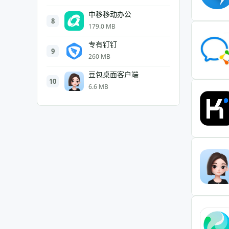
中移移动办公
8
179.0 MB
专有钉钉
9
260 MB
豆包桌面客户端
10
6.6 MB