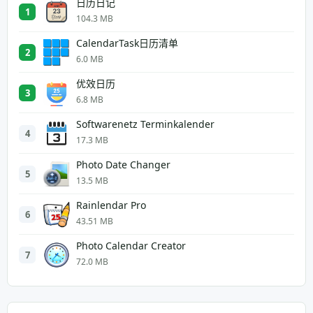
日历日记
1
104.3 MB
CalendarTask日历清单
2
6.0 MB
优效日历
3
6.8 MB
Softwarenetz Terminkalender
4
17.3 MB
Photo Date Changer
5
13.5 MB
Rainlendar Pro
6
43.51 MB
Photo Calendar Creator
7
72.0 MB