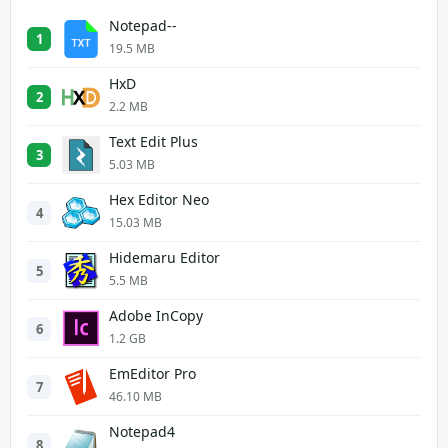
Notepad--
1
19.5 MB
HxD
2
2.2 MB
Text Edit Plus
3
5.03 MB
Hex Editor Neo
4
15.03 MB
Hidemaru Editor
5
5.5 MB
Adobe InCopy
6
1.2 GB
EmEditor Pro
7
46.10 MB
Notepad4
8